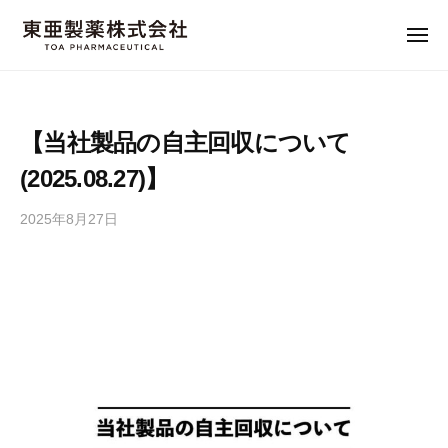
東
コ
ー
亜
ン
メ
製
ニ
東
ュ
テ
"
薬
ー
ン
亜
M
株
a
式
ツ
製
【当社製品の自主回収について
会
d
へ
薬
社
e
(2025.08.27)】
ス
株
i
キ
式
n
2025年8月27日
に
ッ
会
J
よ
プ
社
る
a
f
p
u
a
k
n
a
"
i
の
品
質