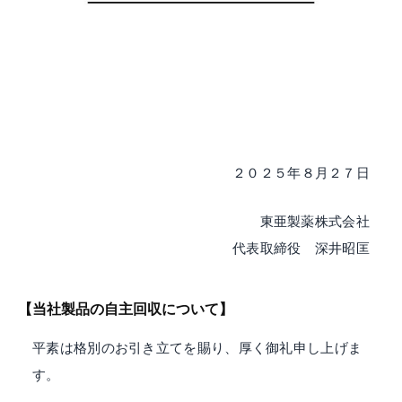
を
全
て
の
お
客
様
２０２５年８月２７日
へ
。
東亜製薬株式会社
慣
習
代表取締役 深井昭匡
に
捉
【当社製品の自主回収について】
わ
れ
平素は格別のお引き立てを賜り、厚く御礼申し上げま
る
す。
こ
と