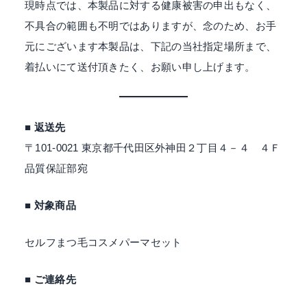
現時点では、本製品に対する健康被害の申出もなく、
に
不具合の範囲も不明ではありますが、念のため、お手
応
元にございます本製品は、下記の当社指定場所まで、
え
着払いにて送付頂きたく、お願い申し上げます。
て
い
く
。
■ 返送先
〒101-0021 東京都千代田区外神田２丁目４－４ ４Ｆ
品質保証部宛
■ 対象商品
セルフまつ毛コスメパーマセット
■ ご連絡先