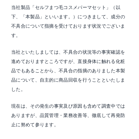
当社製品「セルフまつ毛コスメパーマセット」（以
な
く
下、「本製品」といいます。）につきまして、成分の
絶
不具合について指摘を受けております状況でございま
え
す。
ず
変
当社といたしましては、不具合の状況等の事実確認を
化
進めておりますところですが、直接身体に触れる化粧
し
な
品でもあることから、不具合の指摘のありました本製
が
品について、自主的に商品回収を行うことといたしま
ら
した。
お
客
現在は、その発生の事実及び原因も含めて調査中では
様
ありますが、品質管理・業務改善等、徹底して再発防
の
ニ
止に努めて参ります。
ー
ズ