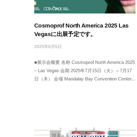
の
品
質
Cosmoprof North America 2025 Las
を
Vegasに出展予定です。
全
2025年6月5日
に
て
よ
の
■展示会概要 名称 Cosmoprof North America 2025
る
お
f
– Las Vegas 会期 2025年7月15日（火）～7月17
客
u
日（木） 会場 Mandalay Bay Convention Center...
様
k
a
へ
i
。
慣
習
に