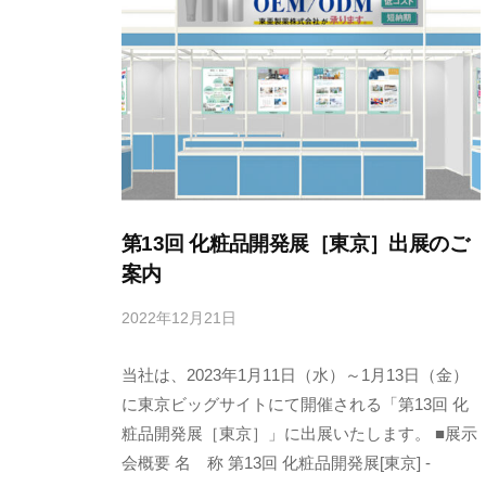
捉
わ
れ
る
こ
と
な
く
第13回 化粧品開発展［東京］出展のご
絶
案内
え
2022年12月21日
に
ず
よ
変
当社は、2023年1月11日（水）～1月13日（金）
る
化
t
に東京ビッグサイトにて開催される「第13回 化
し
o
粧品開発展［東京］」に出展いたします。 ■展示
な
a
会概要 名 称 第13回 化粧品開発展[東京] -
が