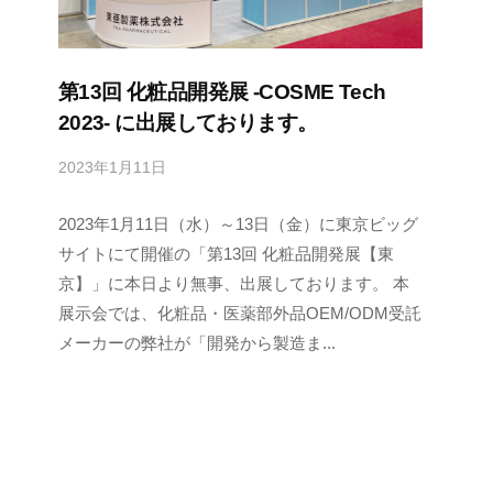
第13回 化粧品開発展 -COSME Tech
2023- に出展しております。
2023年1月11日
に
よ
2023年1月11日（水）～13日（金）に東京ビッグ
る
t
サイトにて開催の「第13回 化粧品開発展【東
o
京】」に本日より無事、出展しております。 本
a
展示会では、化粧品・医薬部外品OEM/ODM受託
s
メーカーの弊社が「開発から製造ま...
e
i
y
a
k