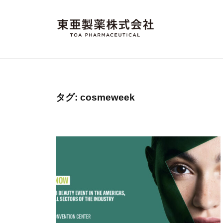
コ
亜
ン
製
テ
薬
東
"
株
ン
M
亜
式
ツ
a
製
会
へ
d
社
薬
ス
タグ:
cosmeweek
e
株
キ
i
ッ
式
n
プ
会
J
社
a
p
a
n
"