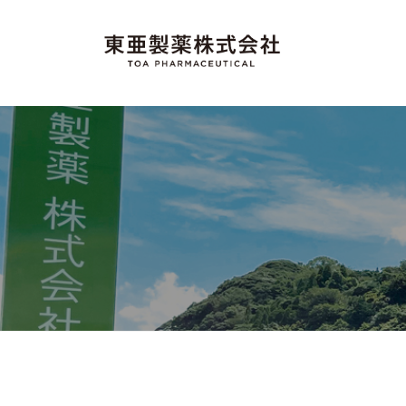
コ
亜
ン
製
テ
薬
東
"
株
ン
M
亜
式
ツ
a
製
会
へ
d
社
薬
ス
e
株
キ
i
ッ
式
n
プ
会
J
社
a
p
a
n
"