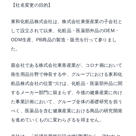
【社名変更の目的】
を
全
東和化粧品株式会社は、株式会社東亜産業の子会社と
て
の
して設立されて以来、化粧品・医薬部外品のOEM・
お
ODM生産、PB商品の製造・販売を行って参りまし
客
た。
様
へ
親会社である株式会社東亜産業が、コロナ禍において
。
衛生用品分野で伸長する中、グループにおける東和化
慣
習
粧品株式会社の位置づけは、化粧品・医薬部外品に関
に
するメーカー部門に留まらず、今後の健康産業に向け
捉
た事業計画において、グループ全体の基礎研究を担う
わ
べく、医薬品を含む健康産業における商品の研究開発
れ
を進めていくものに変わらざるを得ません。
る
こ
と