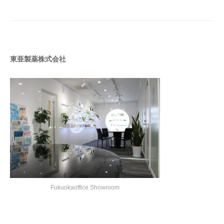
に
応
え
て
東亜製薬株式会社
い
く
。
Fukuokaoffice Showroom