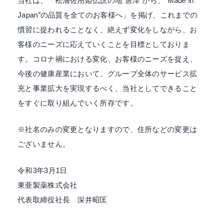
当社は、「松浦佐用姫伝説の地”唐津”から、”Made in
な
Japan”の品質を全てのお客様へ」を掲げ、これまでの
く
慣習に捉われることなく、絶えず変化をしながら、お
絶
客様のニーズに応えていくことを目標としておりま
え
す。コロナ禍における変化、お客様のニーズを捉え、
ず
変
今後の健康産業において、グループ全体のサービス拡
化
充と事業拡大を実現するべく、当社としてできること
し
をすぐに取り組んでいく所存です。
な
が
※社名のみの変更となりますので、住所などの変更は
ら
ございません。
お
客
令和3年3月1日
様
の
東亜製薬株式会社
ニ
代表取締役社長 深井昭匡
ー
ズ