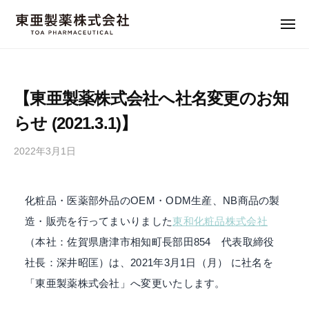
東
コ
ー
亜
ン
メ
製
ニ
東
ュ
テ
"
薬
ー
ン
亜
M
株
a
式
ツ
製
【東亜製薬株式会社へ社名変更のお知
会
d
へ
薬
社
e
らせ (2021.3.1)】
ス
株
i
キ
式
n
2022年3月1日
に
ッ
会
J
よ
プ
社
る
a
化粧品・医薬部外品のOEM・ODM生産、NB商品の製
f
p
u
a
造・販売を行ってまいりました
東和化粧品株式会社
k
n
（本社：佐賀県唐津市相知町長部田854 代表取締役
a
"
社長：深井昭匡）は、2021年3月1日（月） に社名を
i
の
「東亜製薬株式会社」へ変更いたします。
品
質